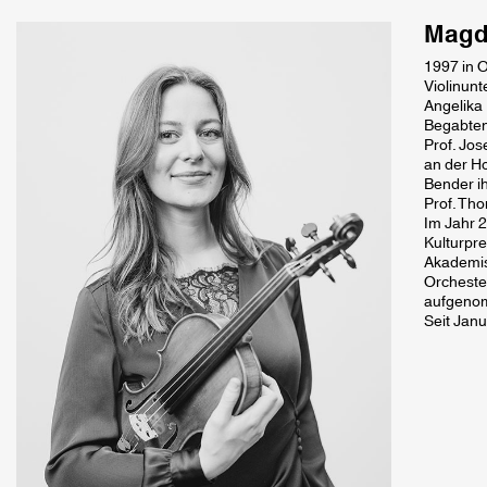
Magd
1997 in 
Violinunt
Angelika
Begabtenf
Prof. Jos
an der H
Bender ih
Prof. Th
Im Jahr 2
Kulturpr
Akademis
Orcheste
aufgeno
Seit Janu