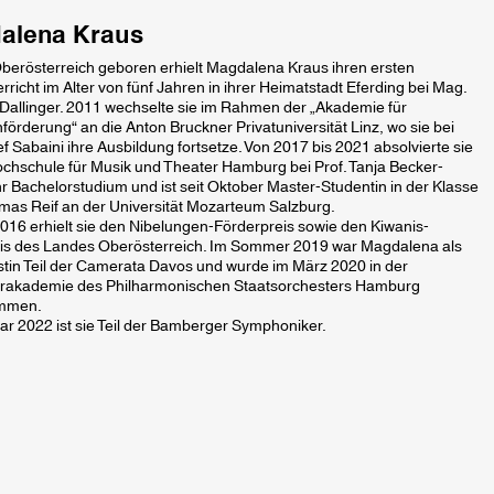
alena Kraus
Oberösterreich geboren erhielt Magdalena Kraus ihren ersten
erricht im Alter von fünf Jahren in ihrer Heimatstadt Eferding bei Mag.
 Dallinger. 2011 wechselte sie im Rahmen der „Akademie für
örderung“ an die Anton Bruckner Privatuniversität Linz, wo sie bei
ef Sabaini ihre Ausbildung fortsetze. Von 2017 bis 2021 absolvierte sie
ochschule für Musik und Theater Hamburg bei Prof. Tanja Becker-
r Bachelorstudium und ist seit Oktober Master-Studentin in der Klasse
omas Reif an der Universität Mozarteum Salzburg.
016 erhielt sie den Nibelungen-Förderpreis sowie den Kiwanis-
eis des Landes Oberösterreich. Im Sommer 2019 war Magdalena als
tin Teil der Camerata Davos und wurde im März 2020 in der
rakademie des Philharmonischen Staatsorchesters Hamburg
mmen.
ar 2022 ist sie Teil der Bamberger Symphoniker.