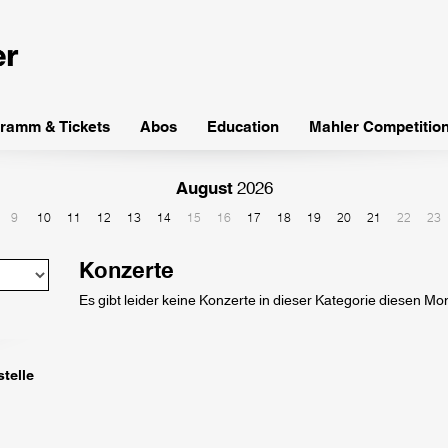
ramm & Tickets
Abos
Education
Mahler Competitio
August
2026
9
10
11
12
13
14
15
16
17
18
19
20
21
22
23
Konzerte
Es gibt leider keine Konzerte in dieser Kategorie diesen Mo
telle