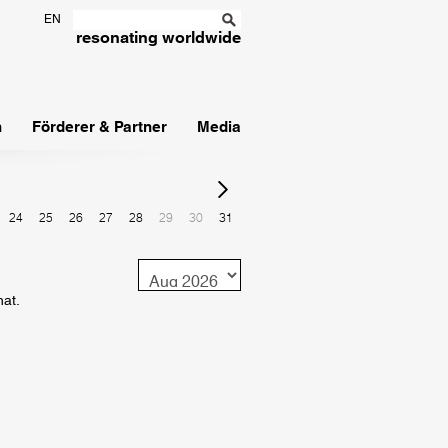
EN
resonating worldwide
n
Förderer & Partner
Media
24
25
26
27
28
29
30
31
Monat
nat.