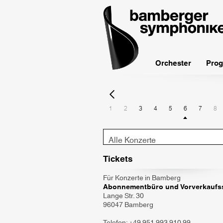
bamberger
symphoniker
Orchester
Prog
1
2
3
4
5
6
7
8
Konzert-
Typ
Tickets
Für Konzerte in Bamberg
Abonnementbüro und Vorverkaufss
Lange Str. 30
96047 Bamberg