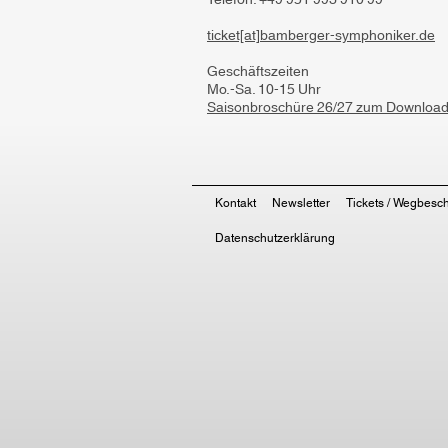
Telefon: +49 951 993 910 99
ticket[at]bamberger-symphoniker.de
Geschäftszeiten
Mo.-Sa. 10-15 Uhr
Saisonbroschüre 26/27 zum Downloa
Kontakt
Newsletter
Tickets / Wegbesc
Datenschutzerklärung