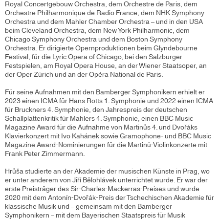
Royal Concertgebouw Orchestra, dem Orchestre de Paris, dem
Orchestre Philharmonique de Radio France, dem NHK Symphony
Orchestra und dem Mahler Chamber Orchestra – und in den USA
beim Cleveland Orchestra, dem New York Philharmonic, dem
Chicago Symphony Orchestra und dem Boston Symphony
Orchestra. Er dirigierte Opernproduktionen beim Glyndebourne
Festival, für die Lyric Opera of Chicago, bei den Salzburger
Festspielen, am Royal Opera House, an der Wiener Staatsoper, an
der Oper Zürich und an der Opéra National de Paris.
Für seine Aufnahmen mit den Bamberger Symphonikern erhielt er
2023 einen ICMA für Hans Rotts 1. Symphonie und 2022 einen ICMA
für Bruckners 4. Symphonie, den Jahrespreis der deutschen
Schallplattenkritik für Mahlers 4. Symphonie, einen BBC Music
Magazine Award für die Aufnahme von Martinůs 4. und Dvořáks
Klavierkonzert mit Ivo Kahánek sowie Gramophone- und BBC Music
Magazine Award-Nominierungen für die Martinů-Violinkonzerte mit
Frank Peter Zimmermann.
Hrůša studierte an der Akademie der musischen Künste in Prag, wo
er unter anderem von Jiří Bělohlávek unterrichtet wurde. Er war der
erste Preisträger des Sir-Charles-Mackerras-Preises und wurde
2020 mit dem Antonín-Dvořák-Preis der Tschechischen Akademie für
klassische Musik und – gemeinsam mit den Bamberger
Symphonikern – mit dem Bayerischen Staatspreis für Musik