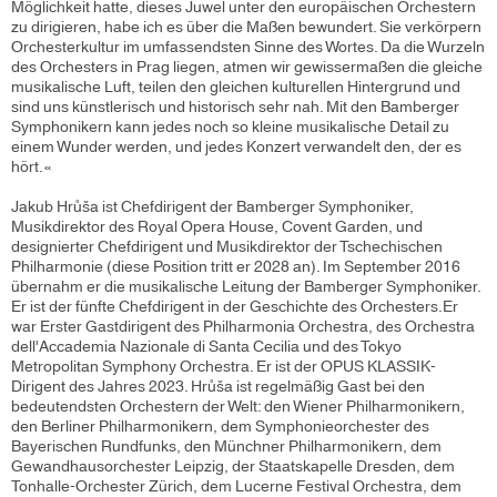
Möglichkeit hatte, dieses Juwel unter den europäischen Orchestern
zu dirigieren, habe ich es über die Maßen bewundert. Sie verkörpern
Orchesterkultur im umfassendsten Sinne des Wortes. Da die Wurzeln
des Orchesters in Prag liegen, atmen wir gewissermaßen die gleiche
musikalische Luft, teilen den gleichen kulturellen Hintergrund und
sind uns künstlerisch und historisch sehr nah. Mit den Bamberger
Symphonikern kann jedes noch so kleine musikalische Detail zu
einem Wunder werden, und jedes Konzert verwandelt den, der es
hört.«
Jakub Hrůša ist Chefdirigent der Bamberger Symphoniker,
Musikdirektor des Royal Opera House, Covent Garden, und
designierter Chefdirigent und Musikdirektor der Tschechischen
Philharmonie (diese Position tritt er 2028 an). Im September 2016
übernahm er die musikalische Leitung der Bamberger Symphoniker.
Er ist der fünfte Chefdirigent in der Geschichte des Orchesters.Er
war Erster Gastdirigent des Philharmonia Orchestra, des Orchestra
dell'Accademia Nazionale di Santa Cecilia und des Tokyo
Metropolitan Symphony Orchestra. Er ist der OPUS KLASSIK-
Dirigent des Jahres 2023. Hrůša ist regelmäßig Gast bei den
bedeutendsten Orchestern der Welt: den Wiener Philharmonikern,
den Berliner Philharmonikern, dem Symphonieorchester des
Bayerischen Rundfunks, den Münchner Philharmonikern, dem
Gewandhausorchester Leipzig, der Staatskapelle Dresden, dem
Tonhalle-Orchester Zürich, dem Lucerne Festival Orchestra, dem