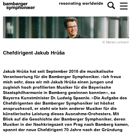
resonating worldwide
© Marian Lenhard
Chefdirigent Jakub Hrůša
Jakub Hrůša hat seit September 2016 die musikalische
Verantwortung für die Bamberger Symphoniker. »Ich freue
mich sehr, dass wir mit Jakub Hrůša einen jungen und
zugleich hoch profilierten Musiker für die Bayerische
Staatsphilharmonie in Bamberg gewinnen konnten«, so
Bayerns Kunstminister Dr. Ludwig Spaenle. »Die Aufgabe des
Chefdirigenten der Bamberger Symphoniker ist höchst
anspruchsvoll, er steht wie kein anderer Musiker für die
künstlerische Leistung dieses Ausnahme-Orchesters. Mit
Blick auf die Geschichte der Bamberger Symphoniker, deren
Musiker in der Nachkriegszeit von Prag nach Bamberg kamen,
spannt der neue Chefdirigent 70 Jahre nach der Gründung