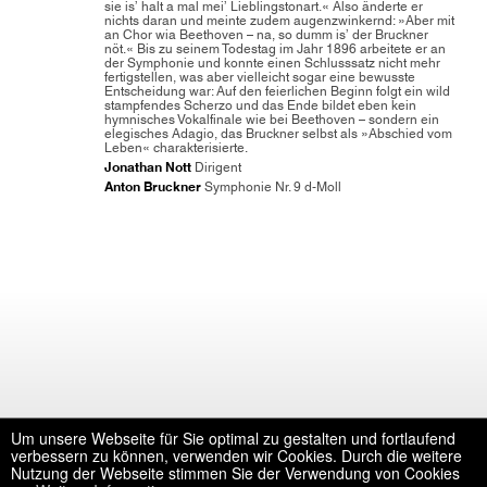
sie is’ halt a mal mei’ Lieblingstonart.« Also änderte er
nichts daran und meinte zudem augenzwinkernd: »Aber mit
an Chor wia Beethoven – na, so dumm is’ der Bruckner
nöt.« Bis zu seinem Todestag im Jahr 1896 arbeitete er an
der Symphonie und konnte einen Schlusssatz nicht mehr
fertigstellen, was aber vielleicht sogar eine bewusste
Entscheidung war: Auf den feierlichen Beginn folgt ein wild
stampfendes Scherzo und das Ende bildet eben kein
hymnisches Vokalfinale wie bei Beethoven – sondern ein
elegisches Adagio, das Bruckner selbst als »Abschied vom
Leben« charakterisierte.
Jonathan Nott
Dirigent
Anton Bruckner
Symphonie Nr. 9 d-Moll
Um unsere Webseite für Sie optimal zu gestalten und fortlaufend
verbessern zu können, verwenden wir Cookies. Durch die weitere
Nutzung der Webseite stimmen Sie der Verwendung von Cookies