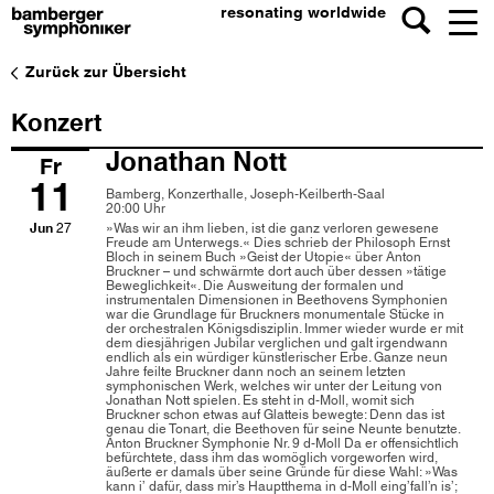
resonating worldwide
Zurück zur Übersicht
Konzert
Jonathan Nott
Fr
11
Bamberg, Konzerthalle, Joseph-Keilberth-Saal
20:00 Uhr
Jun
27
»Was wir an ihm lieben, ist die ganz verloren gewesene
Freude am Unterwegs.« Dies schrieb der Philosoph Ernst
Bloch in seinem Buch »Geist der Utopie« über Anton
Bruckner – und schwärmte dort auch über dessen »tätige
Beweglichkeit«. Die Ausweitung der formalen und
instrumentalen Dimensionen in Beethovens Symphonien
war die Grundlage für Bruckners monumentale Stücke in
der orchestralen Königsdisziplin. Immer wieder wurde er mit
dem diesjährigen Jubilar verglichen und galt irgendwann
endlich als ein würdiger künstlerischer Erbe. Ganze neun
Jahre feilte Bruckner dann noch an seinem letzten
symphonischen Werk, welches wir unter der Leitung von
Jonathan Nott spielen. Es steht in d-Moll, womit sich
Bruckner schon etwas auf Glatteis bewegte: Denn das ist
genau die Tonart, die Beethoven für seine Neunte benutzte.
Anton Bruckner Symphonie Nr. 9 d-Moll Da er offensichtlich
befürchtete, dass ihm das womöglich vorgeworfen wird,
äußerte er damals über seine Gründe für diese Wahl: »Was
kann i’ dafür, dass mir’s Hauptthema in d-Moll eing’fall’n is’;