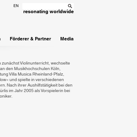
EN
resonating worldwide
n
Förderer & Partner
Media
en zunächst Violinunterricht, wechselte
r an den Musikhochschulen Köln,
ftung Villa Musica Rheinland-Pfalz,
ow« und spielte in verschiedenen
Nach ihrer Aushilfstätigkeit bei den
is im Jahr 2005 als Vorspielerin bei
oniker.