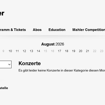
ramm & Tickets
Abos
Education
Mahler Competitio
August
2026
9
10
11
12
13
14
15
16
17
18
19
20
21
22
23
Konzerte
Es gibt leider keine Konzerte in dieser Kategorie diesen Mo
telle