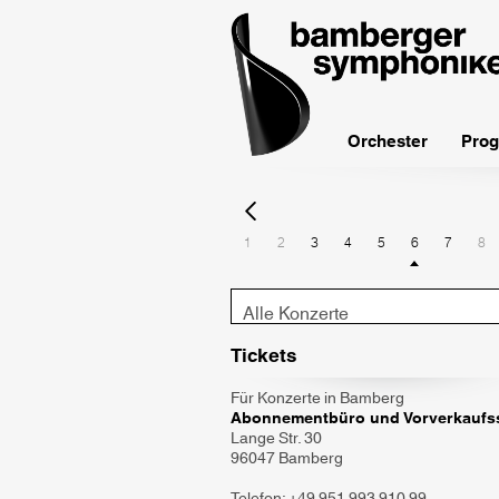
bamberger
symphoniker
Orchester
Prog
1
2
3
4
5
6
7
8
Konzert-
Typ
Tickets
Für Konzerte in Bamberg
Abonnementbüro und Vorverkaufss
Lange Str. 30
96047 Bamberg