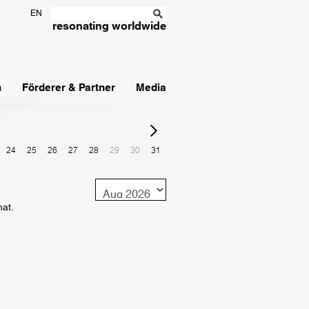
EN
resonating worldwide
n
Förderer & Partner
Media
24
25
26
27
28
29
30
31
Monat
nat.