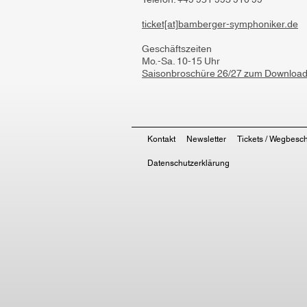
Telefon: +49 951 993 910 99
ticket[at]bamberger-symphoniker.de
Geschäftszeiten
Mo.-Sa. 10-15 Uhr
Saisonbroschüre 26/27 zum Downloa
Kontakt
Newsletter
Tickets / Wegbesc
Datenschutzerklärung