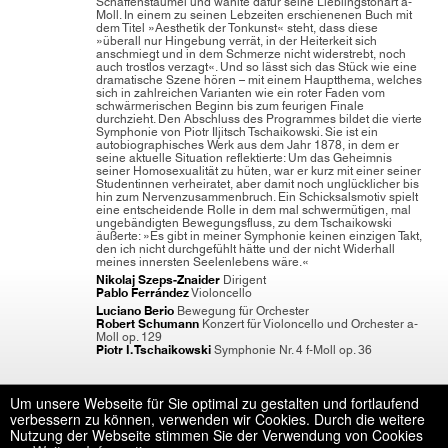
Schaffenstaumel und wählte dafür seine Lieblingstonart a-
Moll. In einem zu seinen Lebzeiten erschienenen Buch mit
dem Titel »Aesthetik der Tonkunst« steht, dass diese
»überall nur Hingebung verrät, in der Heiterkeit sich
anschmiegt und in dem Schmerze nicht widerstrebt, noch
auch trostlos verzagt«. Und so lässt sich das Stück wie eine
dramatische Szene hören – mit einem Hauptthema, welches
sich in zahlreichen Varianten wie ein roter Faden vom
schwärmerischen Beginn bis zum feurigen Finale
durchzieht. Den Abschluss des Programmes bildet die vierte
Symphonie von Piotr Iljitsch Tschaikowski. Sie ist ein
autobiographisches Werk aus dem Jahr 1878, in dem er
seine aktuelle Situation reflektierte: Um das Geheimnis
seiner Homosexualität zu hüten, war er kurz mit einer seiner
Studentinnen verheiratet, aber damit noch unglücklicher bis
hin zum Nervenzusammenbruch. Ein Schicksalsmotiv spielt
eine entscheidende Rolle in dem mal schwermütigen, mal
ungebändigten Bewegungsfluss, zu dem Tschaikowski
äußerte: »Es gibt in meiner Symphonie keinen einzigen Takt,
den ich nicht durchgefühlt hätte und der nicht Widerhall
meines innersten Seelenlebens wäre.«
Nikolaj Szeps-Znaider
Dirigent
Pablo Ferrández
Violoncello
Luciano Berio
Bewegung für Orchester
Robert Schumann
Konzert für Violoncello und Orchester a-
Moll op. 129
Piotr I. Tschaikowski
Symphonie Nr. 4 f-Moll op. 36
Um unsere Webseite für Sie optimal zu gestalten und fortlaufend
verbessern zu können, verwenden wir Cookies. Durch die weitere
Nutzung der Webseite stimmen Sie der Verwendung von Cookies