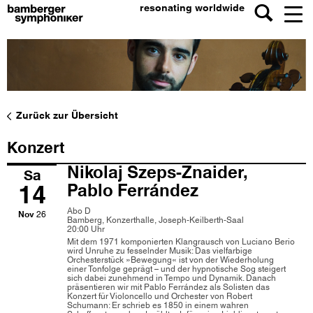
resonating worldwide
Zurück zur Übersicht
Konzert
Nikolaj Szeps-Znaider,
Sa
14
Pablo Ferrández
Abo D
Nov
26
Bamberg, Konzerthalle, Joseph-Keilberth-Saal
20:00 Uhr
Mit dem 1971 komponierten Klangrausch von Luciano Berio
wird Unruhe zu fesselnder Musik: Das vielfarbige
Orchesterstück »Bewegung« ist von der Wiederholung
einer Tonfolge geprägt – und der hypnotische Sog steigert
sich dabei zunehmend in Tempo und Dynamik. Danach
präsentieren wir mit Pablo Ferrández als Solisten das
Konzert für Violoncello und Orchester von Robert
Schumann: Er schrieb es 1850 in einem wahren