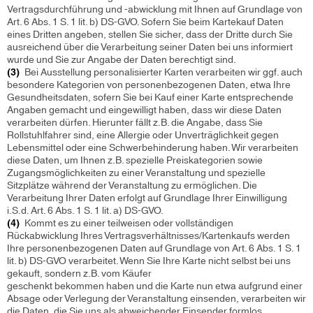
Vertragsdurchführung und -abwicklung mit Ihnen auf Grundlage von
Art. 6 Abs. 1 S. 1 lit. b) DS-GVO. Sofern Sie beim Kartekauf Daten
eines Dritten angeben, stellen Sie sicher, dass der Dritte durch Sie
ausreichend über die Verarbeitung seiner Daten bei uns informiert
wurde und Sie zur Angabe der Daten berechtigt sind.
(3)
Bei Ausstellung personalisierter Karten verarbeiten wir ggf. auch
besondere Kategorien von personenbezogenen Daten, etwa Ihre
Gesundheitsdaten, sofern Sie bei Kauf einer Karte entsprechende
Angaben gemacht und eingewilligt haben, dass wir diese Daten
verarbeiten dürfen. Hierunter fällt z.B. die Angabe, dass Sie
Rollstuhlfahrer sind, eine Allergie oder Unverträglichkeit gegen
Lebensmittel oder eine Schwerbehinderung haben. Wir verarbeiten
diese Daten, um Ihnen z.B. spezielle Preiskategorien sowie
Zugangsmöglichkeiten zu einer Veranstaltung und spezielle
Sitzplätze während der Veranstaltung zu ermöglichen. Die
Verarbeitung Ihrer Daten erfolgt auf Grundlage Ihrer Einwilligung
i.S.d. Art. 6 Abs. 1 S. 1 lit. a) DS-GVO.
(4)
Kommt es zu einer teilweisen oder vollständigen
Rückabwicklung Ihres Vertragsverhältnisses/Kartenkaufs werden
Ihre personenbezogenen Daten auf Grundlage von Art. 6 Abs. 1 S. 1
lit. b) DS-GVO verarbeitet. Wenn Sie Ihre Karte nicht selbst bei uns
gekauft, sondern z.B. vom Käufer
geschenkt bekommen haben und die Karte nun etwa aufgrund einer
Absage oder Verlegung der Veranstaltung einsenden, verarbeiten wir
die Daten, die Sie uns als abweichender Einsender formlos