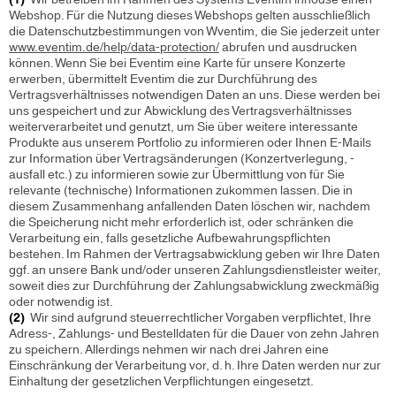
(1)
Wir betreiben im Rahmen des Systems Eventim inhouse einen
Webshop. Für die Nutzung dieses Webshops gelten ausschließlich
die Datenschutzbestimmungen von Wventim, die Sie jederzeit unter
www.eventim.de/help/data-protection/
abrufen und ausdrucken
können. Wenn Sie bei Eventim eine Karte für unsere Konzerte
erwerben, übermittelt Eventim die zur Durchführung des
Vertragsverhältnisses notwendigen Daten an uns. Diese werden bei
uns gespeichert und zur Abwicklung des Vertragsverhältnisses
weiterverarbeitet und genutzt, um Sie über weitere interessante
Produkte aus unserem Portfolio zu informieren oder Ihnen E-Mails
zur Information über Vertragsänderungen (Konzertverlegung, -
ausfall etc.) zu informieren sowie zur Übermittlung von für Sie
relevante (technische) Informationen zukommen lassen. Die in
diesem Zusammenhang anfallenden Daten löschen wir, nachdem
die Speicherung nicht mehr erforderlich ist, oder schränken die
Verarbeitung ein, falls gesetzliche Aufbewahrungspflichten
bestehen. Im Rahmen der Vertragsabwicklung geben wir Ihre Daten
ggf. an unsere Bank und/oder unseren Zahlungsdienstleister weiter,
soweit dies zur Durchführung der Zahlungsabwicklung zweckmäßig
oder notwendig ist.
(2)
Wir sind aufgrund steuerrechtlicher Vorgaben verpflichtet, Ihre
Adress-, Zahlungs- und Bestelldaten für die Dauer von zehn Jahren
zu speichern. Allerdings nehmen wir nach drei Jahren eine
Einschränkung der Verarbeitung vor, d. h. Ihre Daten werden nur zur
Einhaltung der gesetzlichen Verpflichtungen eingesetzt.